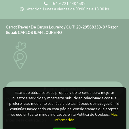
+54 9 221 4404592
Atencion: Lunes a viernes de 09:00 hs a 18:00 hs
Carrot Travel / De Carlos Loureiro / CUIT: 20-29568339-3 / Razon
Social: CARLOS JUAN LOUREIRO
Boton de arrepentimiento
Este sitio utiliza cookies propias y de terceros para mejorar
nuestros servicios y mostrarte publicidad relacionada con tus
Podés cancelar tus compras realizadas de forma online o telefonica
preferencias mediante el análisis de tus hábitos de navegación. Si
dentro de un plazo máximo de 10 días desde la fecha que realizaste
continúas navegando en esta página, consideramos que aceptas
la compra (Disp.954/2025). Según decreto 809/2024 las tarifas
su uso en los términos indicados en la Política de Cookies.
Más
aéreas se rigen por política tarifaria de la compañía aérea informada
información
antes de la contratación.