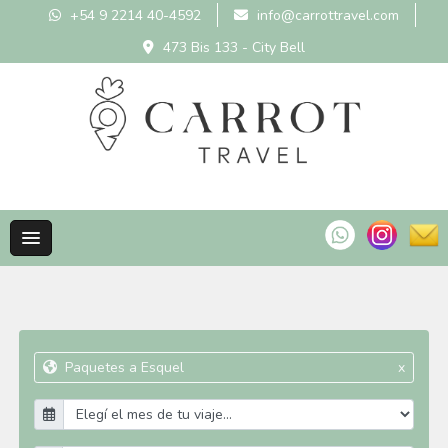
+54 9 2214 40-4592
info@carrottravel.com
473 Bis 133 - City Bell
Paquetes a Esquel
x