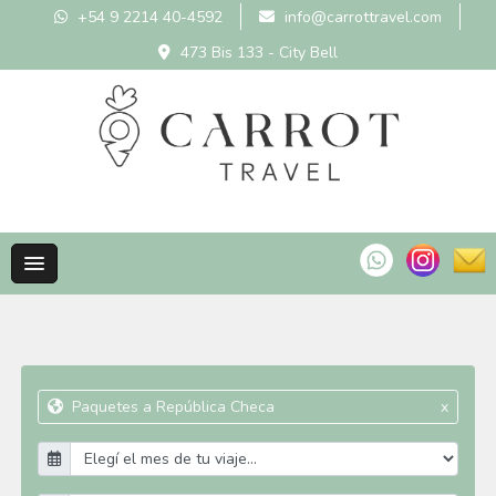
+54 9 2214 40-4592
info@carrottravel.com
473 Bis 133 - City Bell
Paquetes a República Checa
x