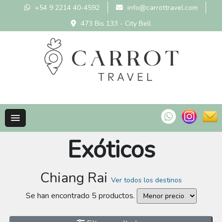
+54 9 2214 40-4592
info@carrottravel.com
473 Bis 133 - City Bell
Exóticos
Chiang Rai
Ver todos los destinos
Se han encontrado 5 productos.